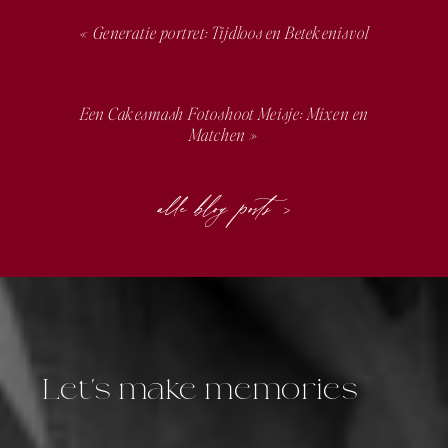
«
Generatie portret: Tijdloos en Betekenisvol
Een Cakesmash Fotoshoot Meisje: Mixen en
Matchen
»
alle blog posts >
Let's make memories