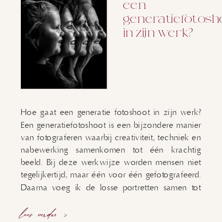
een
generatiefotosh
in zijn werk?
Hoe gaat een generatie fotoshoot in zijn werk?
Een generatiefotoshoot is een bijzondere manier
van fotograferen waarbij creativiteit, techniek en
nabewerking samenkomen tot één krachtig
beeld. Bij deze werkwijze worden mensen niet
tegelijkertijd, maar één voor één gefotografeerd.
Daarna voeg ik de losse portretten samen tot
één geheel met behulp van Photoshop. Het
lees verder >
resultaat? Een […]