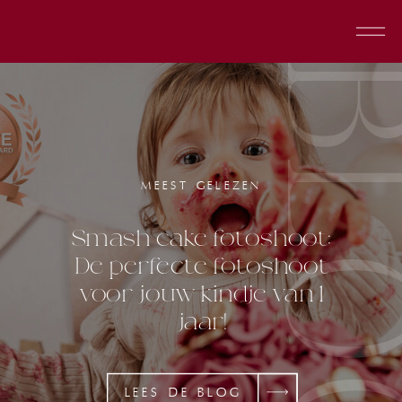
BL
MEEST GELEZEN
Smash cake fotoshoot:
De perfecte fotoshoot
voor jouw kindje van 1
jaar!
LEES DE BLOG