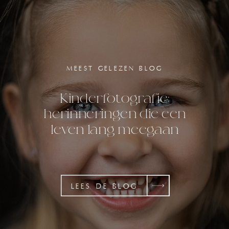
MEEST GELEZEN BLOG
Kinderfotografie:
herinneringen die een
leven lang meegaan
LEES DE BLOG