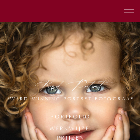
Kind Portret
AWARD WINNING PORTRET FOTOGRAAF
PORTFOLIO
WERKWIJZE
PRIJZEN